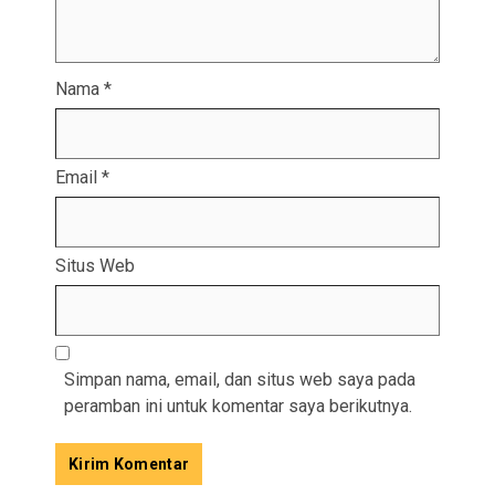
Nama
*
Email
*
Situs Web
Simpan nama, email, dan situs web saya pada
peramban ini untuk komentar saya berikutnya.