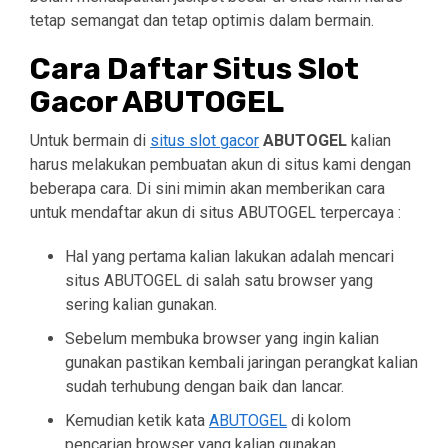
tetap semangat dan tetap optimis dalam bermain.
Cara Daftar Situs Slot
Gacor ABUTOGEL
Untuk bermain di
situs slot gacor
ABUTOGEL
kalian
harus melakukan pembuatan akun di situs kami dengan
beberapa cara. Di sini mimin akan memberikan cara
untuk mendaftar akun di situs ABUTOGEL terpercaya :
Hal yang pertama kalian lakukan adalah mencari
situs ABUTOGEL di salah satu browser yang
sering kalian gunakan.
Sebelum membuka browser yang ingin kalian
gunakan pastikan kembali jaringan perangkat kalian
sudah terhubung dengan baik dan lancar.
Kemudian ketik kata
ABUTOGEL
di kolom
pencarian browser yang kalian gunakan.