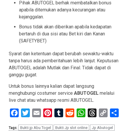
Pihak ABUTOGEL berhak membatalkan bonus
apabila ditemukan adanya kecurangan atau
kejanggalan.
Bonus tidak akan diberikan apabila kedapatan
bertaruh di dua sisi atau Bet kiri dan Kanan
(SAFETYBET)
Syarat dan ketentuan dapat berubah sewaktu-waktu
tanpa harus ada pemberitahuan lebih lanjut. Keputusan
ABUTOGEL adalah Mutlak dan Final. Tidak dapat di
ganggu gugat.
Untuk bonus lainnya kalian dapat langsung
menghubungi costumer service
ABUTOGEL
melalui
live chat atau whatsapp resmi ABUTOGEL.
Facebook
Twitter
Email
Pinterest
Tumblr
Reddit
WhatsApp
Threads
Copy
Share
Link
Bukti jp Abu Togel
Bukti Jp slot online
Jp Abutogel
Tags: