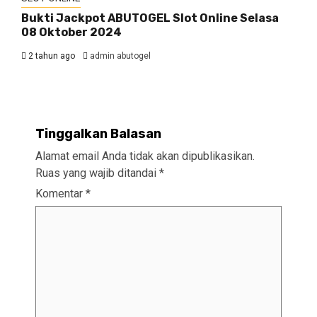
Bukti Jackpot ABUTOGEL Slot Online Selasa
08 Oktober 2024
2 tahun ago
admin abutogel
Tinggalkan Balasan
Alamat email Anda tidak akan dipublikasikan.
Ruas yang wajib ditandai
*
Komentar
*