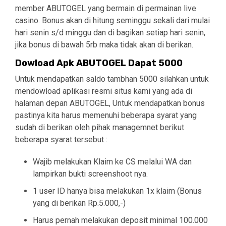
member ABUTOGEL yang bermain di permainan live
casino. Bonus akan di hitung seminggu sekali dari mulai
hari senin s/d minggu dan di bagikan setiap hari senin,
jika bonus di bawah 5rb maka tidak akan di berikan.
Dowload Apk ABUTOGEL Dapat 5000
Untuk mendapatkan saldo tambhan 5000 silahkan untuk
mendowload aplikasi resmi situs kami yang ada di
halaman depan ABUTOGEL, Untuk mendapatkan bonus
pastinya kita harus memenuhi beberapa syarat yang
sudah di berikan oleh pihak managemnet berikut
beberapa syarat tersebut :
Wajib melakukan Klaim ke CS melalui WA dan
lampirkan bukti screenshoot nya.
1 user ID hanya bisa melakukan 1x klaim (Bonus
yang di berikan Rp.5.000,-)
Harus pernah melakukan deposit minimal 100.000