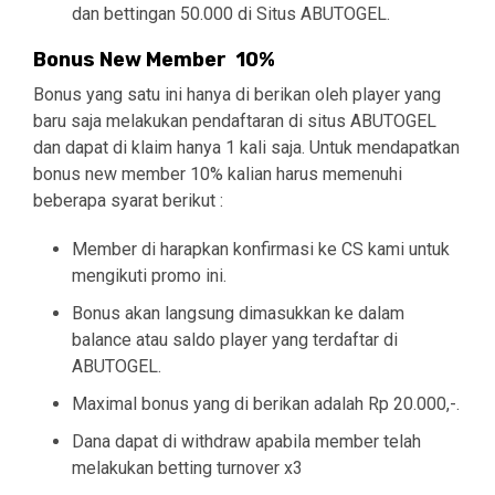
dan bettingan 50.000 di Situs ABUTOGEL.
Bonus New Member 10%
Bonus yang satu ini hanya di berikan oleh player yang
baru saja melakukan pendaftaran di situs ABUTOGEL
dan dapat di klaim hanya 1 kali saja. Untuk mendapatkan
bonus new member 10% kalian harus memenuhi
beberapa syarat berikut :
Member di harapkan konfirmasi ke CS kami untuk
mengikuti promo ini.
Bonus akan langsung dimasukkan ke dalam
balance atau saldo player yang terdaftar di
ABUTOGEL.
Maximal bonus yang di berikan adalah Rp 20.000,-.
Dana dapat di withdraw apabila member telah
melakukan betting turnover x3