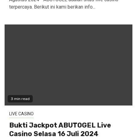
terpercaya. Berikut ini kami berikan info...
3 min read
LIVE CASINO
Bukti Jackpot ABUTOGEL Live
Casino Selasa 16 Juli 2024