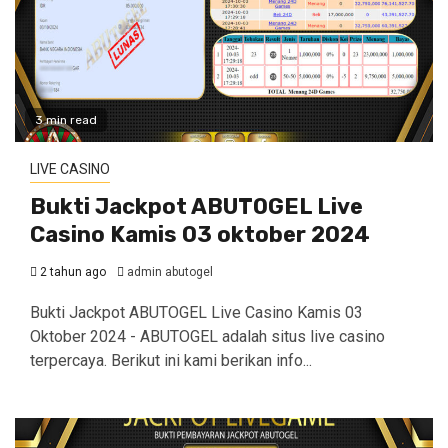
3 min read
LIVE CASINO
Bukti Jackpot ABUTOGEL Live
Casino Kamis 03 oktober 2024
2 tahun ago
admin abutogel
Bukti Jackpot ABUTOGEL Live Casino Kamis 03
Oktober 2024 - ABUTOGEL adalah situs live casino
terpercaya. Berikut ini kami berikan info...