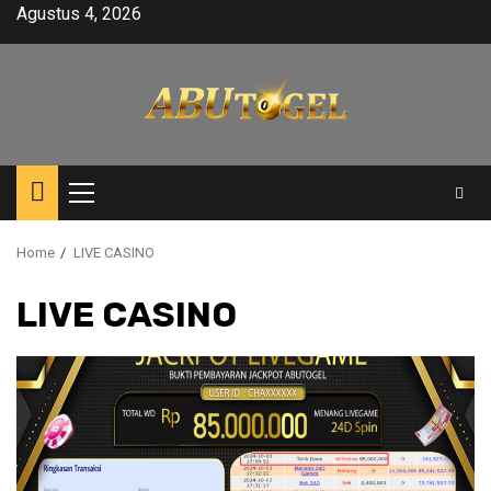
Skip
Agustus 4, 2026
to
content
Primary
Menu
Home
LIVE CASINO
LIVE CASINO