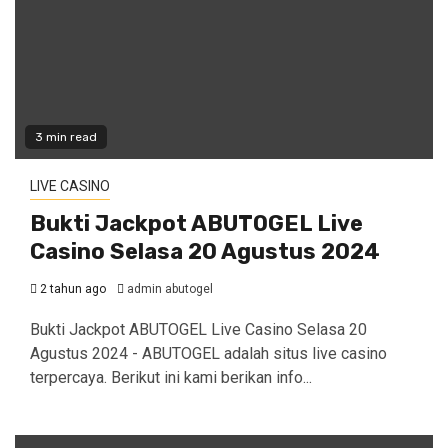
3 min read
LIVE CASINO
Bukti Jackpot ABUTOGEL Live
Casino Selasa 20 Agustus 2024
2 tahun ago
admin abutogel
Bukti Jackpot ABUTOGEL Live Casino Selasa 20
Agustus 2024 - ABUTOGEL adalah situs live casino
terpercaya. Berikut ini kami berikan info...