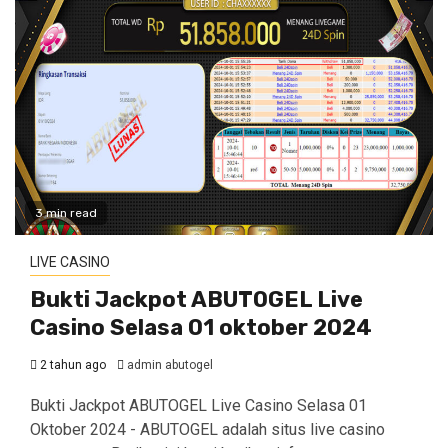
3 min read
LIVE CASINO
Bukti Jackpot ABUTOGEL Live
Casino Selasa 01 oktober 2024
2 tahun ago
admin abutogel
Bukti Jackpot ABUTOGEL Live Casino Selasa 01
Oktober 2024 - ABUTOGEL adalah situs live casino