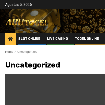
Skip
Agustus 5, 2026
to
content
SLOT ONLINE
LIVE CASINO
TOGEL ONLINE
Home
Uncategorized
Uncategorized