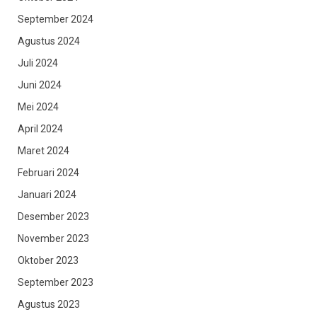
September 2024
Agustus 2024
Juli 2024
Juni 2024
Mei 2024
April 2024
Maret 2024
Februari 2024
Januari 2024
Desember 2023
November 2023
Oktober 2023
September 2023
Agustus 2023