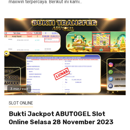
maxwin terpercaya. Berikut ini kami...
3 min read
SLOT ONLINE
Bukti Jackpot ABUTOGEL Slot
Online Selasa 28 November 2023