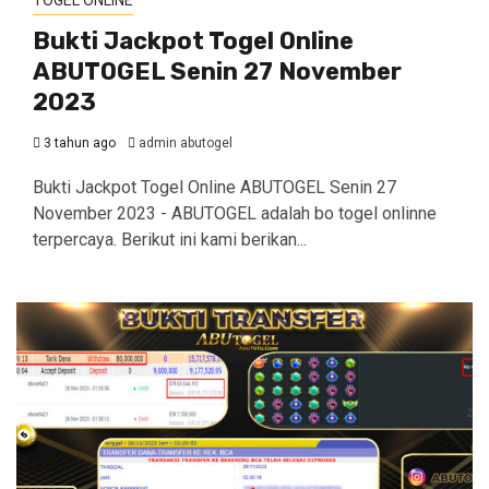
TOGEL ONLINE
Bukti Jackpot Togel Online
ABUTOGEL Senin 27 November
2023
3 tahun ago
admin abutogel
Bukti Jackpot Togel Online ABUTOGEL Senin 27
November 2023 - ABUTOGEL adalah bo togel onlinne
terpercaya. Berikut ini kami berikan...