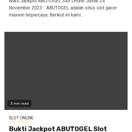
Bukti Jackpot ABUTOGEL Slot Online Jumat 24
November 2023 - ABUTOGEL adalah situs slot gacor
maxwin terpercaya. Berikut ini kami...
3 min read
SLOT ONLINE
Bukti Jackpot ABUTOGEL Slot