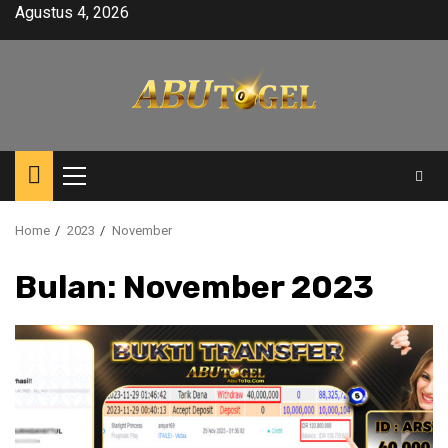
Skip
Agustus 4, 2026
to
content
Primary
Menu
Home
2023
November
Bulan:
November 2023