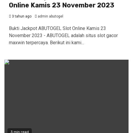
Online Kamis 23 November 2023
3 tahun ago
admin abutogel
Bukti Jackpot ABUTOGEL Slot Online Kamis 23
November 2023 - ABUTOGEL adalah situs slot gacor
maxwin terpercaya. Berikut ini kami...
3 min read