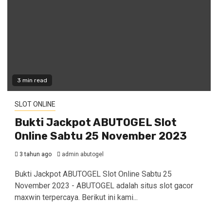
3 min read
SLOT ONLINE
Bukti Jackpot ABUTOGEL Slot
Online Sabtu 25 November 2023
3 tahun ago
admin abutogel
Bukti Jackpot ABUTOGEL Slot Online Sabtu 25
November 2023 - ABUTOGEL adalah situs slot gacor
maxwin terpercaya. Berikut ini kami...