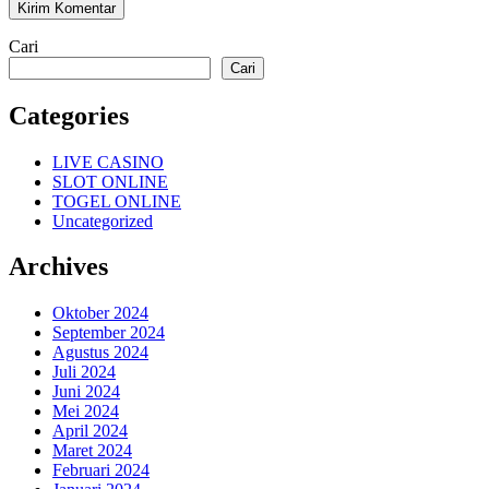
Cari
Cari
Categories
LIVE CASINO
SLOT ONLINE
TOGEL ONLINE
Uncategorized
Archives
Oktober 2024
September 2024
Agustus 2024
Juli 2024
Juni 2024
Mei 2024
April 2024
Maret 2024
Februari 2024