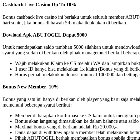
Cashback Live Casino Up To 10%
Bonus cashback live casino ini berlaku untuk seluruh member ABUTOG
hari senin, jika bonus di bawah 5rb maka tidak akan di berikan.
Dowload Apk ABUTOGEL Dapat 5000
Untuk mendapatkan saldo tambhan 5000 silahkan untuk mendowload 
syarat yang sudah di berikan oleh pihak managemnet berikut beberapa 
Wajib melakukan Klaim ke CS melalui WA dan lampirkan bukti
1 user ID hanya bisa melakukan 1x klaim (Bonus yang di berik
Harus pernah melakukan deposit minimal 100.000 dan bettin
Bonus New Member 10%
Bonus yang satu ini hanya di berikan oleh player yang baru saja m
memenuhi beberapa syarat berikut :
Member di harapkan konfirmasi ke CS kami untuk mengikuti p
Bonus akan langsung dimasukkan ke dalam balance atau sald
Maximal bonus yang di berikan adalah Rp 20.000,-.
Dana dapat di withdraw apabila member telah melakukan betti
Pihak ABUTOGEL berhak membatalkan bonus apabila ditemuka