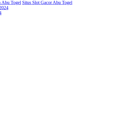
n Abu Togel
Situs Slot Gacor Abu Togel
2024
4