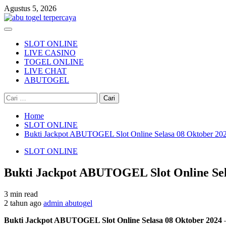
Skip
Agustus 5, 2026
to
content
Primary
Menu
SLOT ONLINE
LIVE CASINO
TOGEL ONLINE
LIVE CHAT
ABUTOGEL
Cari
untuk:
Home
SLOT ONLINE
Bukti Jackpot ABUTOGEL Slot Online Selasa 08 Oktober 20
SLOT ONLINE
Bukti Jackpot ABUTOGEL Slot Online Sel
3 min read
2 tahun ago
admin abutogel
Bukti Jackpot ABUTOGEL Slot Online Selasa 08 Oktober 2024