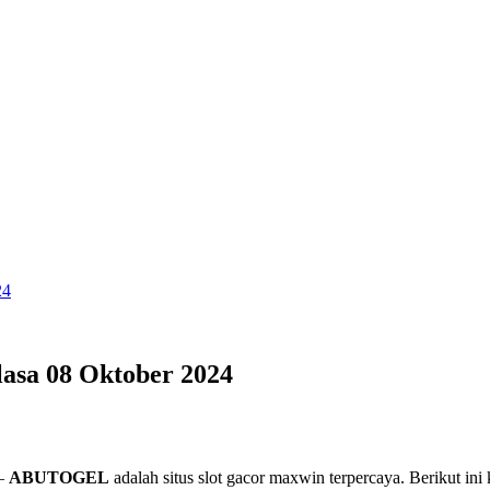
24
asa 08 Oktober 2024
–
ABUTOGEL
adalah situs slot gacor maxwin terpercaya. Berikut 