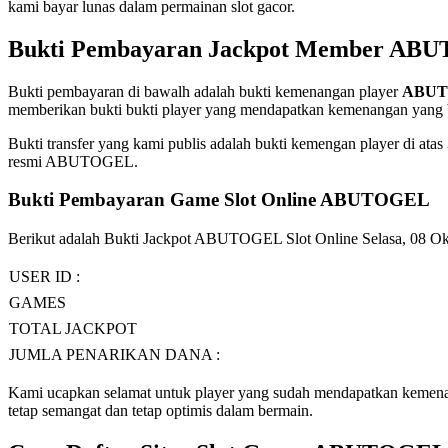
kami bayar lunas dalam permainan slot gacor.
Bukti Pembayaran Jackpot Member AB
Bukti pembayaran di bawalh adalah bukti kemenangan player
ABUT
memberikan bukti bukti player yang mendapatkan kemenangan yan
Bukti transfer yang kami publis adalah bukti kemengan player di atas
resmi ABUTOGEL.
Bukti Pembayaran Game Slot Online ABUTOGEL
Berikut adalah Bukti Jackpot ABUTOGEL Slot Online Selasa, 08 Ok
USER ID :
GAMES
TOTAL JACKPOT
JUMLA PENARIKAN DANA :
Kami ucapkan selamat untuk player yang sudah mendapatkan kemenan
tetap semangat dan tetap optimis dalam bermain.