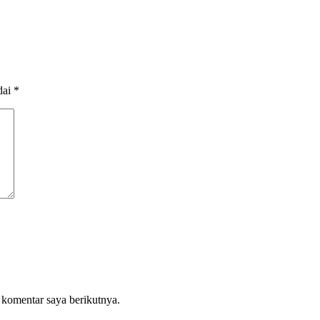
dai
*
 komentar saya berikutnya.