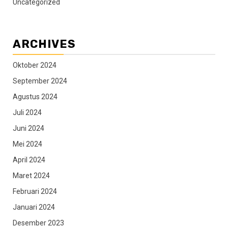
Uncategorized
ARCHIVES
Oktober 2024
September 2024
Agustus 2024
Juli 2024
Juni 2024
Mei 2024
April 2024
Maret 2024
Februari 2024
Januari 2024
Desember 2023