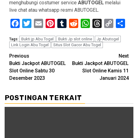
menghubungi costumer service
ABUTOGEL
melalui
live chat atau whatsapp resmi ABUTOGEL.
Facebook
Twitter
Email
Pinterest
Tumblr
Reddit
WhatsApp
Threads
Copy
Share
Link
Bukti jp Abu Togel
Bukti Jp slot online
Jp Abutogel
Tags:
Link Login Abu Togel
Situs Slot Gacor Abu Togel
Continue
Previous
Next
Bukti Jackpot ABUTOGEL
Bukti Jackpot ABUTOGEL
Reading
Slot Online Sabtu 30
Slot Online Kamis 11
Desember 2023
Januari 2024
POSTINGAN TERKAIT