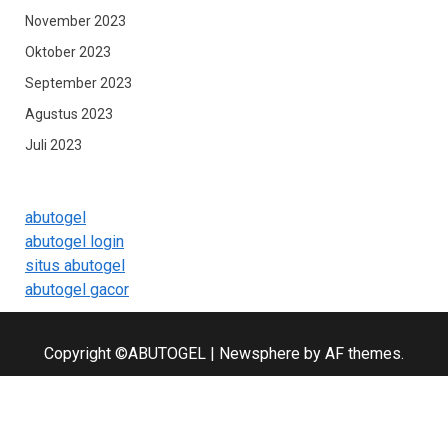
November 2023
Oktober 2023
September 2023
Agustus 2023
Juli 2023
abutogel
abutogel login
situs abutogel
abutogel gacor
Copyright ©ABUTOGEL
|
Newsphere
by AF themes.