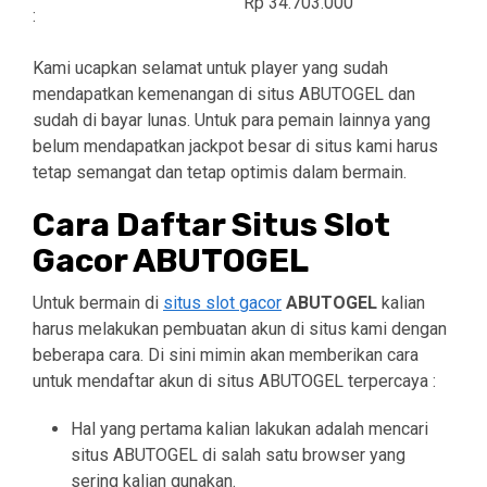
Rp 34.703.000
:
Kami ucapkan selamat untuk player yang sudah
mendapatkan kemenangan di situs ABUTOGEL dan
sudah di bayar lunas. Untuk para pemain lainnya yang
belum mendapatkan jackpot besar di situs kami harus
tetap semangat dan tetap optimis dalam bermain.
Cara Daftar Situs Slot
Gacor ABUTOGEL
Untuk bermain di
situs slot gacor
ABUTOGEL
kalian
harus melakukan pembuatan akun di situs kami dengan
beberapa cara. Di sini mimin akan memberikan cara
untuk mendaftar akun di situs ABUTOGEL terpercaya :
Hal yang pertama kalian lakukan adalah mencari
situs ABUTOGEL di salah satu browser yang
sering kalian gunakan.