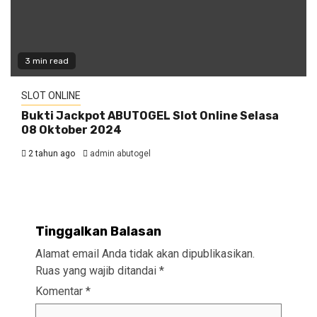
3 min read
SLOT ONLINE
Bukti Jackpot ABUTOGEL Slot Online Selasa
08 Oktober 2024
2 tahun ago
admin abutogel
Tinggalkan Balasan
Alamat email Anda tidak akan dipublikasikan.
Ruas yang wajib ditandai
*
Komentar
*