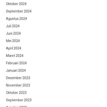
Oktober 2024
September 2024
Agustus 2024
Juli 2024
Juni 2024
Mei 2024
April 2024
Maret 2024
Februari 2024
Januari 2024
Desember 2023
November 2023
Oktober 2023
September 2023