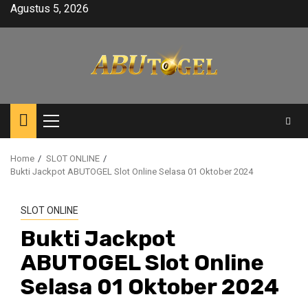
Skip
Agustus 5, 2026
to
content
Primary
Menu
Home
SLOT ONLINE
Bukti Jackpot ABUTOGEL Slot Online Selasa 01 Oktober 2024
SLOT ONLINE
Bukti Jackpot
ABUTOGEL Slot Online
Selasa 01 Oktober 2024