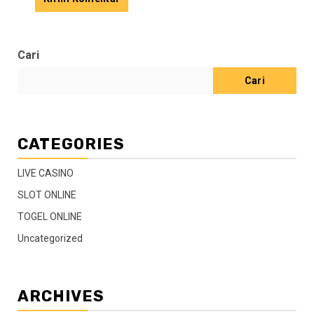
Cari
Cari
CATEGORIES
LIVE CASINO
SLOT ONLINE
TOGEL ONLINE
Uncategorized
ARCHIVES