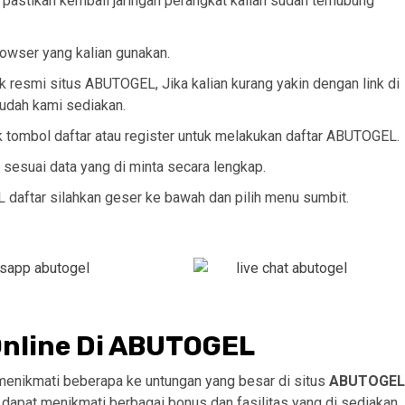
astikan kembali jaringan perangkat kalian sudah terhubung
owser yang kalian gunakan.
ink resmi situs ABUTOGEL, Jika kalian kurang yakin dengan link di
sudah kami sediakan.
k tombol daftar atau register untuk melakukan daftar ABUTOGEL.
 sesuai data yang di minta secara lengkap.
 daftar silahkan geser ke bawah dan pilih menu sumbit.
Online Di ABUTOGEL
t menikmati beberapa ke untungan yang besar di situs
ABUTOGE
 dapat menikmati berbagai bonus dan fasilitas yang di sediakan