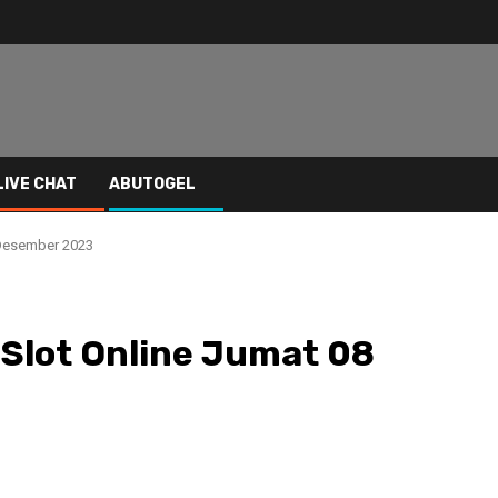
LIVE CHAT
ABUTOGEL
 Desember 2023
Slot Online Jumat 08