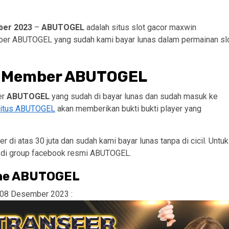
ber 2023
–
ABUTOGEL
adalah situs slot gacor maxwin
member ABUTOGEL yang sudah kami bayar lunas dalam permainan sl
t Member ABUTOGEL
er
ABUTOGEL
yang sudah di bayar lunas dan sudah masuk ke
itus ABUTOGEL
akan memberikan bukti bukti player yang
r di atas 30 juta dan sudah kami bayar lunas tanpa di cicil. Untuk
ya di group facebook resmi ABUTOGEL.
ine ABUTOGEL
t 08 Desember 2023 :