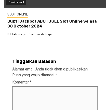
3 min read
SLOT ONLINE
Bukti Jackpot ABUTOGEL Slot Online Selasa
08 Oktober 2024
2 tahun ago
admin abutogel
Tinggalkan Balasan
Alamat email Anda tidak akan dipublikasikan.
Ruas yang wajib ditandai
*
Komentar
*