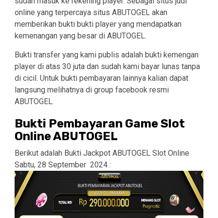
sudah masuk ke rekening player. Sebagai situs judi
online yang terpercaya situs ABUTOGEL akan
memberikan bukti bukti player yang mendapatkan
kemenangan yang besar di ABUTOGEL.
Bukti transfer yang kami publis adalah bukti kemengan
player di atas 30 juta dan sudah kami bayar lunas tanpa
di cicil. Untuk bukti pembayaran lainnya kalian dapat
langsung melihatnya di group facebook resmi
ABUTOGEL.
Bukti Pembayaran Game Slot
Online ABUTOGEL
Berikut adalah Bukti Jackpot ABUTOGEL Slot Online
Sabtu, 28 September 2024 :