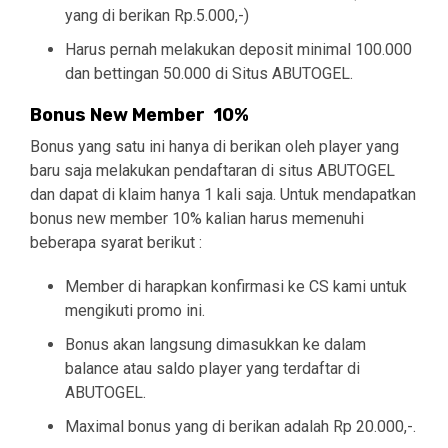
yang di berikan Rp.5.000,-)
Harus pernah melakukan deposit minimal 100.000
dan bettingan 50.000 di Situs ABUTOGEL.
Bonus New Member 10%
Bonus yang satu ini hanya di berikan oleh player yang
baru saja melakukan pendaftaran di situs ABUTOGEL
dan dapat di klaim hanya 1 kali saja. Untuk mendapatkan
bonus new member 10% kalian harus memenuhi
beberapa syarat berikut :
Member di harapkan konfirmasi ke CS kami untuk
mengikuti promo ini.
Bonus akan langsung dimasukkan ke dalam
balance atau saldo player yang terdaftar di
ABUTOGEL.
Maximal bonus yang di berikan adalah Rp 20.000,-.