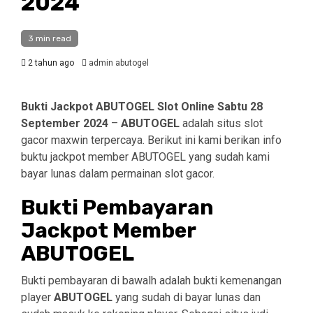
2024
3 min read
2 tahun ago
admin abutogel
Bukti Jackpot ABUTOGEL Slot Online Sabtu 28
September 2024
–
ABUTOGEL
adalah situs slot
gacor maxwin terpercaya. Berikut ini kami berikan info
buktu jackpot member ABUTOGEL yang sudah kami
bayar lunas dalam permainan slot gacor.
Bukti Pembayaran
Jackpot Member
ABUTOGEL
Bukti pembayaran di bawalh adalah bukti kemenangan
player
ABUTOGEL
yang sudah di bayar lunas dan