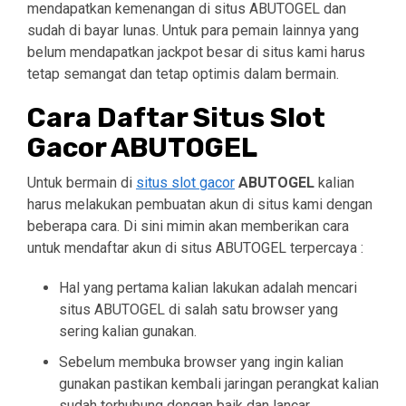
mendapatkan kemenangan di situs ABUTOGEL dan
sudah di bayar lunas. Untuk para pemain lainnya yang
belum mendapatkan jackpot besar di situs kami harus
tetap semangat dan tetap optimis dalam bermain.
Cara Daftar Situs Slot
Gacor ABUTOGEL
Untuk bermain di
situs slot gacor
ABUTOGEL
kalian
harus melakukan pembuatan akun di situs kami dengan
beberapa cara. Di sini mimin akan memberikan cara
untuk mendaftar akun di situs ABUTOGEL terpercaya :
Hal yang pertama kalian lakukan adalah mencari
situs ABUTOGEL di salah satu browser yang
sering kalian gunakan.
Sebelum membuka browser yang ingin kalian
gunakan pastikan kembali jaringan perangkat kalian
sudah terhubung dengan baik dan lancar.