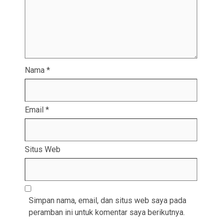
Nama
*
Email
*
Situs Web
Simpan nama, email, dan situs web saya pada
peramban ini untuk komentar saya berikutnya.