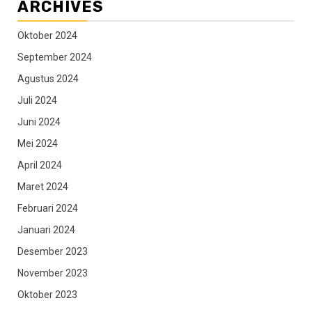
ARCHIVES
Oktober 2024
September 2024
Agustus 2024
Juli 2024
Juni 2024
Mei 2024
April 2024
Maret 2024
Februari 2024
Januari 2024
Desember 2023
November 2023
Oktober 2023