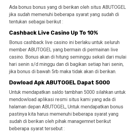
Ada bonus bonus yang di berikan oleh situs ABUTOGEL
jika sudah memenuhi beberapa syarat yang sudah di
tentukan sebagai berikut :
Cashback Live Casino Up To 10%
Bonus cashback live casino ini berlaku untuk seluruh
member ABUTOGEL yang bermain di permainan live
casino. Bonus akan di hitung seminggu sekali dari mulai
hari senin s/d minggu dan di bagikan setiap hari senin,
jika bonus di bawah 5rb maka tidak akan di berikan.
Dowload Apk ABUTOGEL Dapat 5000
Untuk mendapatkan saldo tambhan 5000 silahkan untuk
mendowload aplikasi resmi situs kami yang ada di
halaman depan ABUTOGEL, Untuk mendapatkan bonus
pastinya kita harus memenuhi beberapa syarat yang
sudah di berikan oleh pihak managemnet berikut
beberapa syarat tersebut :