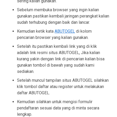
sering kalian gunakan.
Sebelum membuka browser yang ingin kalian
gunakan pastikan kembali jaringan perangkat kalian
sudah terhubung dengan baik dan lancar.
Kemudian ketik kata
ABUTOGEL
di kolom
pencarian browser yang kalian gunakan.
Setelah itu pastikan kembali link yang di klik
adalah link resmi situs ABUTOGEL, Jika kalian
kurang yakin dengan link di pencarian kalian bisa
gunakan tombol di bawah yang sudah kami
sediakan.
Setelah muncul tampilan situs ABUTOGEL silahkan
klik tombol daftar atau register untuk melakukan
daftar ABUTOGEL.
Kemudian silahkan untuk mengisi formulir
pendaftaran sesuai data yang di minta secara
lengkap.