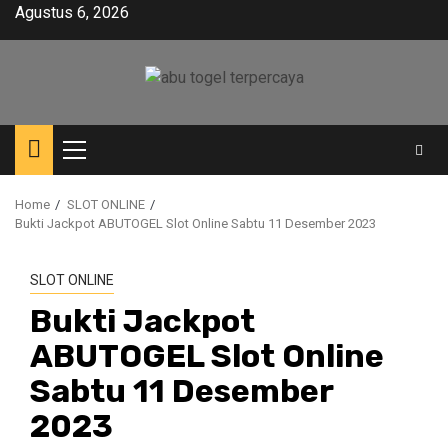
Skip
Agustus 6, 2026
to
content
Primary
Menu
Home
SLOT ONLINE
Bukti Jackpot ABUTOGEL Slot Online Sabtu 11 Desember 2023
SLOT ONLINE
Bukti Jackpot
ABUTOGEL Slot Online
Sabtu 11 Desember
2023