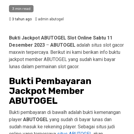
3 min read
3 tahun ago
admin abutogel
Bukti Jackpot ABUTOGEL Slot Online Sabtu 11
Desember 2023
–
ABUTOGEL
adalah situs slot gacor
maxwin terpercaya. Berikut ini kami berikan info buktu
jackpot member ABUTOGEL yang sudah kami bayar
lunas dalam permainan slot gacor.
Bukti Pembayaran
Jackpot Member
ABUTOGEL
Bukti pembayaran di bawalh adalah bukti kemenangan
player
ABUTOGEL
yang sudah di bayar lunas dan
sudah masuk ke rekening player. Sebagai situs judi
online yang terpercaya
situs ABUTOGEL
akan