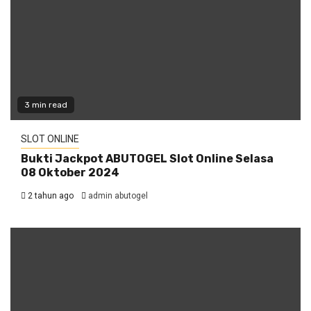
3 min read
SLOT ONLINE
Bukti Jackpot ABUTOGEL Slot Online Selasa
08 Oktober 2024
2 tahun ago
admin abutogel