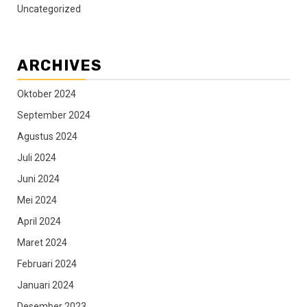
Uncategorized
ARCHIVES
Oktober 2024
September 2024
Agustus 2024
Juli 2024
Juni 2024
Mei 2024
April 2024
Maret 2024
Februari 2024
Januari 2024
Desember 2023