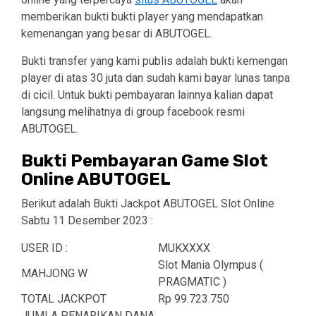
memberikan bukti bukti player yang mendapatkan
kemenangan yang besar di ABUTOGEL.
Bukti transfer yang kami publis adalah bukti kemengan
player di atas 30 juta dan sudah kami bayar lunas tanpa
di cicil. Untuk bukti pembayaran lainnya kalian dapat
langsung melihatnya di group facebook resmi
ABUTOGEL.
Bukti Pembayaran Game Slot
Online ABUTOGEL
Berikut adalah Bukti Jackpot ABUTOGEL Slot Online
Sabtu 11 Desember 2023 :
USER ID :
MUKXXXX
Slot Mania Olympus (
MAHJONG W
PRAGMATIC )
TOTAL JACKPOT
Rp 99.723.750
JUMLA PENARIKAN DANA