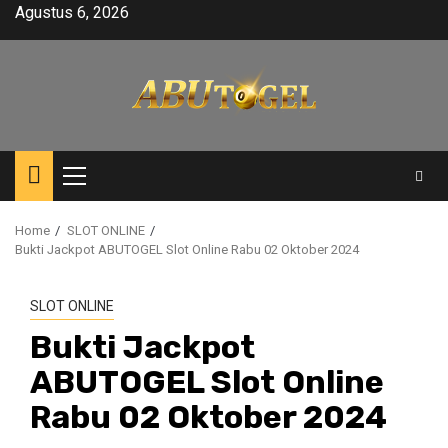
Skip
Agustus 6, 2026
to
content
Primary
Menu
Home
SLOT ONLINE
Bukti Jackpot ABUTOGEL Slot Online Rabu 02 Oktober 2024
SLOT ONLINE
Bukti Jackpot
ABUTOGEL Slot Online
Rabu 02 Oktober 2024