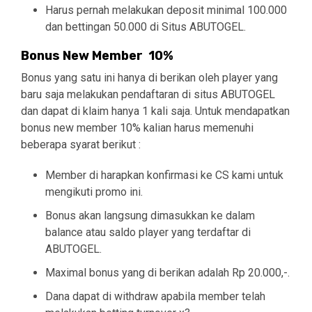
Harus pernah melakukan deposit minimal 100.000
dan bettingan 50.000 di Situs ABUTOGEL.
Bonus New Member 10%
Bonus yang satu ini hanya di berikan oleh player yang
baru saja melakukan pendaftaran di situs ABUTOGEL
dan dapat di klaim hanya 1 kali saja. Untuk mendapatkan
bonus new member 10% kalian harus memenuhi
beberapa syarat berikut :
Member di harapkan konfirmasi ke CS kami untuk
mengikuti promo ini.
Bonus akan langsung dimasukkan ke dalam
balance atau saldo player yang terdaftar di
ABUTOGEL.
Maximal bonus yang di berikan adalah Rp 20.000,-.
Dana dapat di withdraw apabila member telah