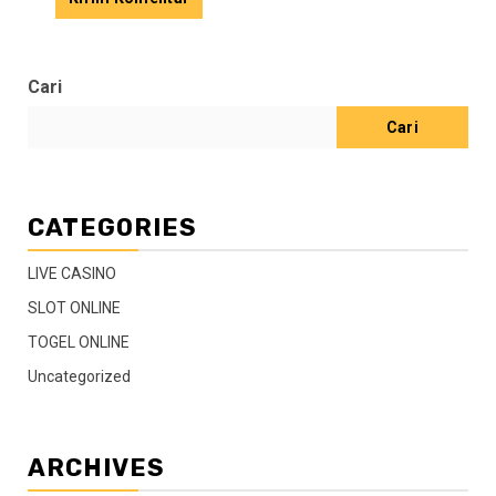
Cari
Cari
CATEGORIES
LIVE CASINO
SLOT ONLINE
TOGEL ONLINE
Uncategorized
ARCHIVES