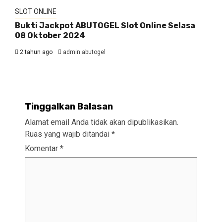
SLOT ONLINE
Bukti Jackpot ABUTOGEL Slot Online Selasa
08 Oktober 2024
2 tahun ago
admin abutogel
Tinggalkan Balasan
Alamat email Anda tidak akan dipublikasikan.
Ruas yang wajib ditandai
*
Komentar
*