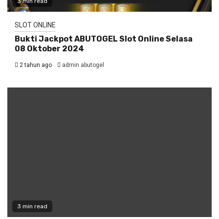
3 min read
SLOT ONLINE
Bukti Jackpot ABUTOGEL Slot Online Selasa
08 Oktober 2024
2 tahun ago
admin abutogel
3 min read