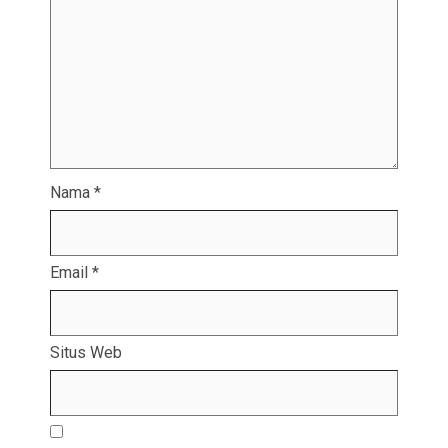
Nama
*
Email
*
Situs Web