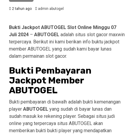
2 tahun ago
admin abutogel
Bukti Jackpot ABUTOGEL Slot Online Minggu 07
Juli 2024
–
ABUTOGEL
adalah situs slot gacor maxwin
terpercaya. Berikut ini kami berikan info buktu jackpot
member ABUTOGEL yang sudah kami bayar lunas
dalam permainan slot gacor.
Bukti Pembayaran
Jackpot Member
ABUTOGEL
Bukti pembayaran di bawalh adalah bukti kemenangan
player
ABUTOGEL
yang sudah di bayar lunas dan
sudah masuk ke rekening player. Sebagai situs judi
online yang terpercaya situs ABUTOGEL akan
memberikan bukti bukti player yang mendapatkan