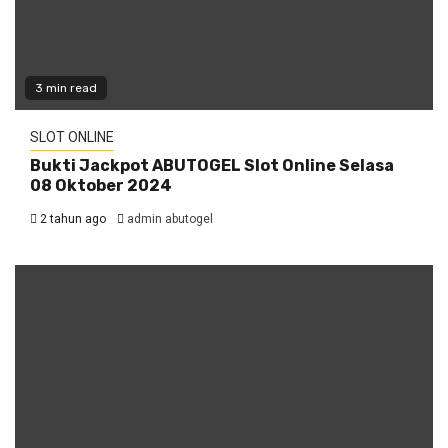
3 min read
SLOT ONLINE
Bukti Jackpot ABUTOGEL Slot Online Selasa
08 Oktober 2024
2 tahun ago
admin abutogel