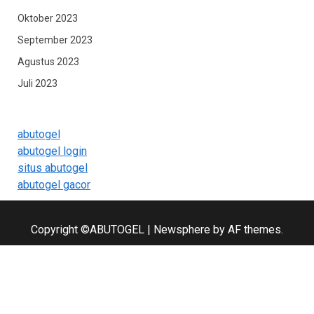
Oktober 2023
September 2023
Agustus 2023
Juli 2023
abutogel
abutogel login
situs abutogel
abutogel gacor
Copyright ©ABUTOGEL
|
Newsphere
by AF themes.