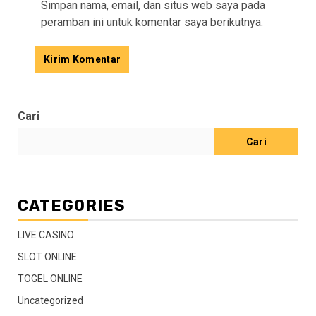
Simpan nama, email, dan situs web saya pada
peramban ini untuk komentar saya berikutnya.
Cari
Cari
CATEGORIES
LIVE CASINO
SLOT ONLINE
TOGEL ONLINE
Uncategorized