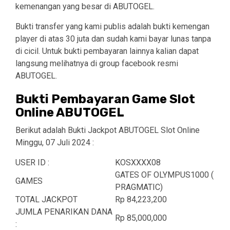
kemenangan yang besar di ABUTOGEL.
Bukti transfer yang kami publis adalah bukti kemengan
player di atas 30 juta dan sudah kami bayar lunas tanpa
di cicil. Untuk bukti pembayaran lainnya kalian dapat
langsung melihatnya di group facebook resmi
ABUTOGEL.
Bukti Pembayaran Game Slot
Online ABUTOGEL
Berikut adalah Bukti Jackpot ABUTOGEL Slot Online
Minggu, 07 Juli 2024 :
USER ID :
KOSXXXX08
GATES OF OLYMPUS1000 (
GAMES
PRAGMATIC)
TOTAL JACKPOT
Rp 84,223,200
JUMLA PENARIKAN DANA
Rp 85,000,000
: