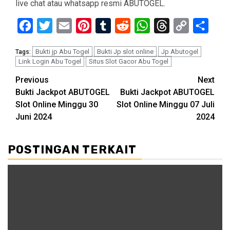
live chat atau whatsapp resmi ABUTOGEL.
Facebook
Twitter
Email
Pinterest
Tumblr
Reddit
WhatsApp
Threads
Copy
Share
Link
Bukti jp Abu Togel
Bukti Jp slot online
Jp Abutogel
Tags:
Link Login Abu Togel
Situs Slot Gacor Abu Togel
Continue
Previous
Next
Bukti Jackpot ABUTOGEL
Bukti Jackpot ABUTOGEL
Reading
Slot Online Minggu 30
Slot Online Minggu 07 Juli
Juni 2024
2024
POSTINGAN TERKAIT