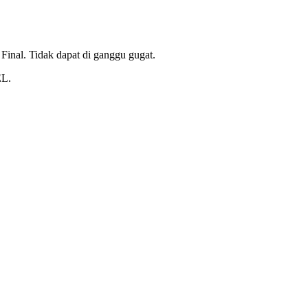
inal. Tidak dapat di ganggu gugat.
EL.