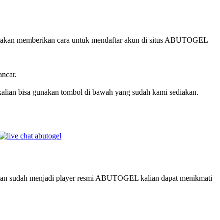
in akan memberikan cara untuk mendaftar akun di situs ABUTOGEL
ancar.
 kalian bisa gunakan tombol di bawah yang sudah kami sediakan.
lian sudah menjadi player resmi ABUTOGEL kalian dapat menikmati