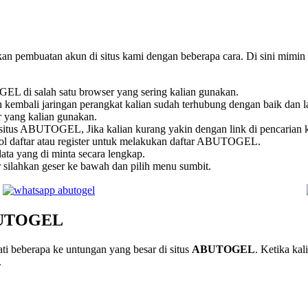
kan pembuatan akun di situs kami dengan beberapa cara. Di sini mim
EL di salah satu browser yang sering kalian gunakan.
kembali jaringan perangkat kalian sudah terhubung dengan baik dan l
 yang kalian gunakan.
smi situs ABUTOGEL, Jika kalian kurang yakin dengan link di pencarian
l daftar atau register untuk melakukan daftar ABUTOGEL.
ata yang di minta secara lengkap.
silahkan geser ke bawah dan pilih menu sumbit.
ABUTOGEL
ti beberapa ke untungan yang besar di situs
ABUTOGEL
. Ketika ka
.