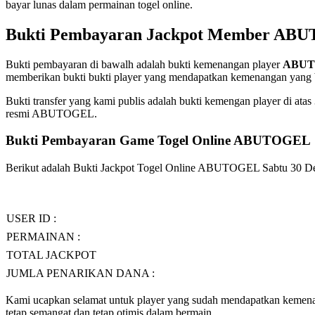
bayar lunas dalam permainan togel online.
Bukti Pembayaran Jackpot Member AB
Bukti pembayaran di bawalh adalah bukti kemenangan player
ABUT
memberikan bukti bukti player yang mendapatkan kemenangan yan
Bukti transfer yang kami publis adalah bukti kemengan player di atas
resmi ABUTOGEL.
Bukti Pembayaran Game Togel Online ABUTOGEL
Berikut adalah Bukti Jackpot Togel Online ABUTOGEL Sabtu 30 D
USER ID :
PERMAINAN :
TOTAL JACKPOT
JUMLA PENARIKAN DANA :
Kami ucapkan selamat untuk player yang sudah mendapatkan kemenan
tetap semangat dan tetap otimis dalam bermain.