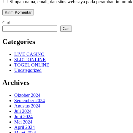
Simpan nama, email, dan situs web saya pada peramban ini untuk
Cari
Cari
Categories
LIVE CASINO
SLOT ONLINE
TOGEL ONLINE
Uncategorized
Archives
Oktober 2024
September 2024
Agustus 2024
Juli 2024
Juni 2024
Mei 2024
April 2024
Maret 2024