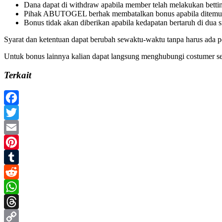
Dana dapat di withdraw apabila member telah melakukan betti
Pihak ABUTOGEL berhak membatalkan bonus apabila ditemuka
Bonus tidak akan diberikan apabila kedapatan bertaruh di du
Syarat dan ketentuan dapat berubah sewaktu-waktu tanpa harus ada 
Untuk bonus lainnya kalian dapat langsung menghubungi costumer s
Terkait
Facebook
Twitter
Email
Pinterest
Tumblr
Reddit
WhatsApp
Threads