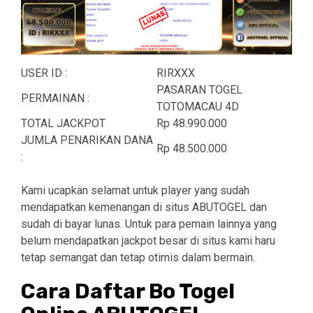
USER ID :
RIRXXX
PASARAN TOGEL
PERMAINAN :
TOTOMACAU 4D
TOTAL JACKPOT
Rp 48.990.000
JUMLA PENARIKAN DANA
Rp 48.500.000
:
Kami ucapkan selamat untuk player yang sudah
mendapatkan kemenangan di situs ABUTOGEL dan
sudah di bayar lunas. Untuk para pemain lainnya yang
belum mendapatkan jackpot besar di situs kami haru
tetap semangat dan tetap otimis dalam bermain.
Cara Daftar Bo Togel