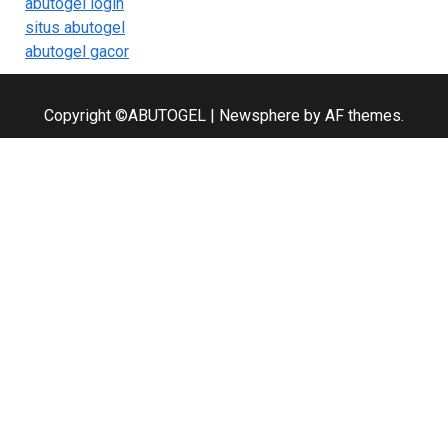
abutogel login
situs abutogel
abutogel gacor
Copyright ©ABUTOGEL
|
Newsphere
by AF themes.