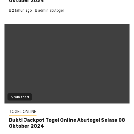
Oktober 2024
2 tahun ago
admin abutogel
3 min read
TOGEL ONLINE
Bukti Jackpot Togel Online Abutogel Selasa 08
Oktober 2024