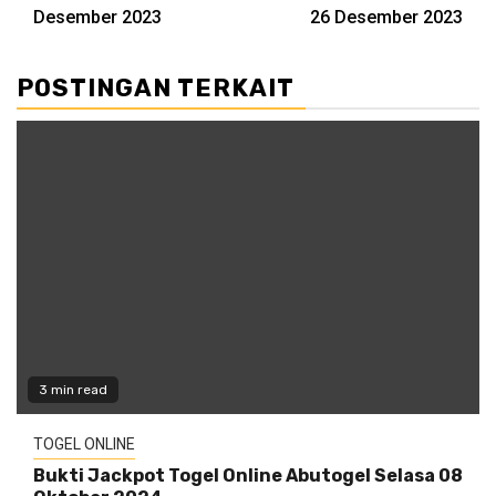
Desember 2023
26 Desember 2023
POSTINGAN TERKAIT
3 min read
TOGEL ONLINE
Bukti Jackpot Togel Online Abutogel Selasa 08