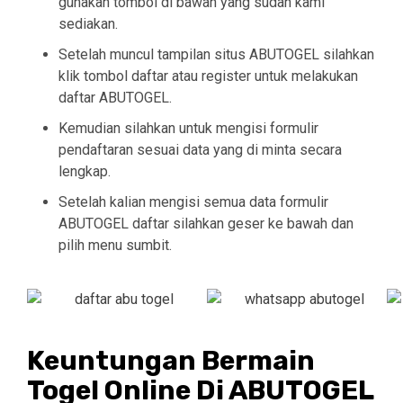
gunakan tombol di bawah yang sudah kami
sediakan.
Setelah muncul tampilan situs ABUTOGEL silahkan
klik tombol daftar atau register untuk melakukan
daftar ABUTOGEL.
Kemudian silahkan untuk mengisi formulir
pendaftaran sesuai data yang di minta secara
lengkap.
Setelah kalian mengisi semua data formulir
ABUTOGEL daftar silahkan geser ke bawah dan
pilih menu sumbit.
Keuntungan Bermain
Togel Online Di ABUTOGEL