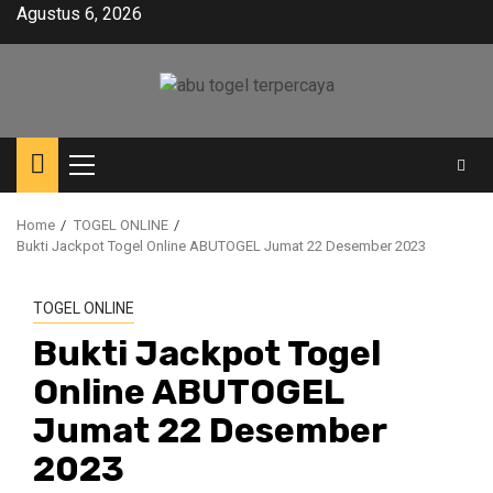
Skip
Agustus 6, 2026
to
content
Primary
Menu
Home
TOGEL ONLINE
Bukti Jackpot Togel Online ABUTOGEL Jumat 22 Desember 2023
TOGEL ONLINE
Bukti Jackpot Togel
Online ABUTOGEL
Jumat 22 Desember
2023