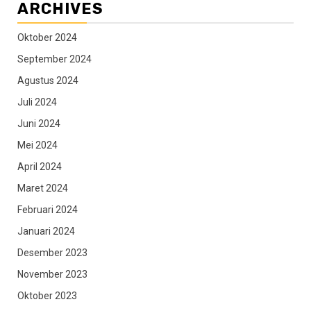
ARCHIVES
Oktober 2024
September 2024
Agustus 2024
Juli 2024
Juni 2024
Mei 2024
April 2024
Maret 2024
Februari 2024
Januari 2024
Desember 2023
November 2023
Oktober 2023