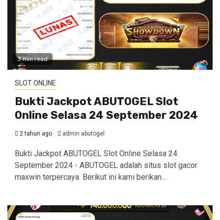
3 min read
SLOT ONLINE
Bukti Jackpot ABUTOGEL Slot
Online Selasa 24 September 2024
2 tahun ago
admin abutogel
Bukti Jackpot ABUTOGEL Slot Online Selasa 24
September 2024 - ABUTOGEL adalah situs slot gacor
maxwin terpercaya. Berikut ini kami berikan...