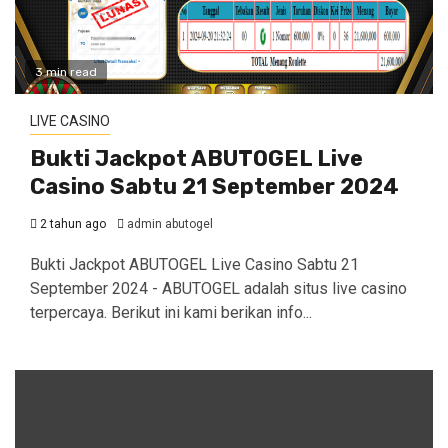
3 min read
LIVE CASINO
Bukti Jackpot ABUTOGEL Live
Casino Sabtu 21 September 2024
2 tahun ago
admin abutogel
Bukti Jackpot ABUTOGEL Live Casino Sabtu 21
September 2024 - ABUTOGEL adalah situs live casino
terpercaya. Berikut ini kami berikan info...