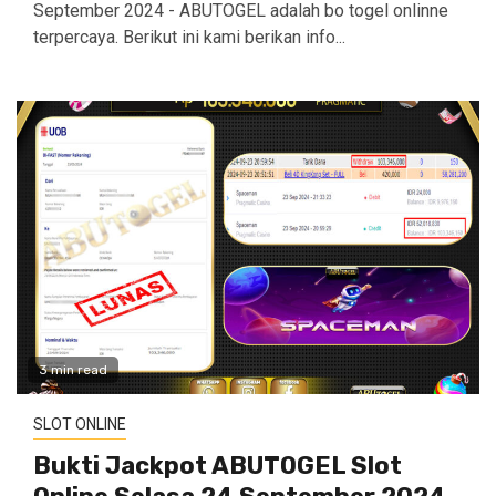
September 2024 - ABUTOGEL adalah bo togel onlinne
terpercaya. Berikut ini kami berikan info...
3 min read
SLOT ONLINE
Bukti Jackpot ABUTOGEL Slot