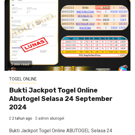
3 min read
TOGEL ONLINE
Bukti Jackpot Togel Online
Abutogel Selasa 24 September
2024
2 tahun ago
admin abutogel
Bukti Jackpot Togel Online ABUTOGEL Selasa 24