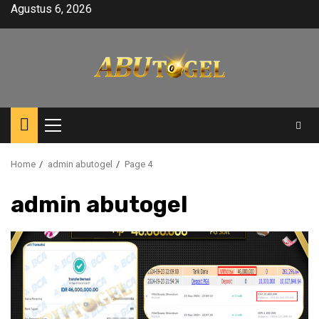
Skip
Agustus 6, 2026
to
content
Primary
Menu
Home
admin abutogel
Page 4
admin abutogel