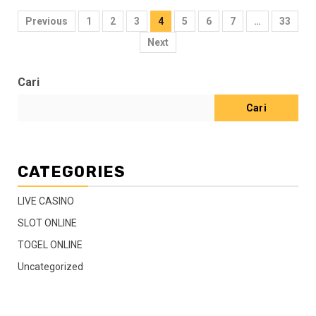
Paginasi
Previous
1
2
3
4
5
6
7
…
33
pos
Next
Cari
Cari
CATEGORIES
LIVE CASINO
SLOT ONLINE
TOGEL ONLINE
Uncategorized